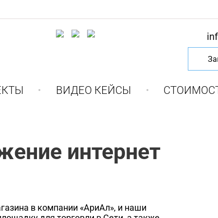
in
За
ЕКТЫ
ВИДЕО КЕЙСЫ
СТОИМОС
жение интернет
газина в компании «АриАл», и наши
лощадку для торговли в Сети, а также